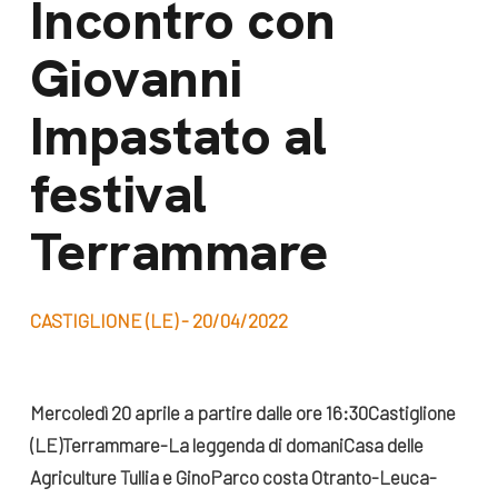
Incontro con
dal Sud
Lavora con noi
Giovanni
Campagne
Bilancio di
Libri e
Impastato al
missione
pubblicazioni
News e
festival
appuntamenti
Docufilm
Terrammare
Videomagazine
News
e blog progetti
Appuntamenti
CASTIGLIONE (LE) - 20/04/2022
Seguici sui social:
Mercoledì 20 aprile a partire dalle ore 16:30
Castiglione
(LE)
Terrammare-La leggenda di domani
Casa delle
Agriculture Tullia e Gino
Parco costa Otranto-Leuca-