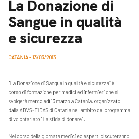
La Donazione di
dal Sud
Lavora con noi
Sangue in qualità
Campagne
Bilancio di
Libri e
e sicurezza
missione
pubblicazioni
News e
appuntamenti
Docufilm
CATANIA - 13/03/2013
Videomagazine
News
e blog progetti
"La Donazione di Sangue in qualità e sicurezza" è il
Appuntamenti
corso di formazione per medici ed infermieri che si
svolgerà mercoledì 13 marzo a Catania, organizzato
dalla ADVS-FIDAS di Catania nell'ambito del programma
Seguici sui social:
di volontariato "La sfida di donare".
Nel corso della giornata medici ed esperti discuteranno