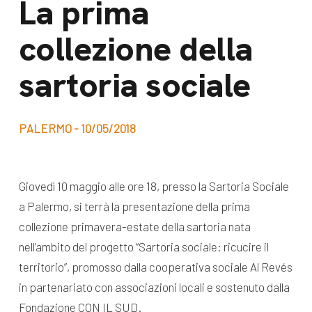
La prima
dal Sud
Lavora con noi
collezione della
Campagne
Bilancio di
Libri e
sartoria sociale
missione
pubblicazioni
News e
appuntamenti
Docufilm
PALERMO - 10/05/2018
Videomagazine
News
e blog progetti
Giovedì 10 maggio alle ore 18, presso la Sartoria Sociale
Appuntamenti
a Palermo, si terrà la presentazione della prima
collezione primavera-estate della sartoria nata
nell’ambito del progetto “Sartoria sociale: ricucire il
Seguici sui social:
territorio”, promosso dalla cooperativa sociale Al Revés
in partenariato con associazioni locali e sostenuto dalla
Fondazione CON IL SUD.