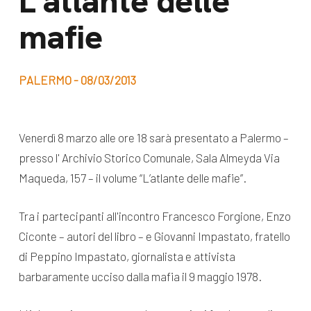
L’atlante delle
dal Sud
mafie
Lavora con noi
Campagne
Bilancio di
Libri e
missione
PALERMO - 08/03/2013
pubblicazioni
News e
appuntamenti
Docufilm
Venerdì 8 marzo alle ore 18 sarà presentato a Palermo –
Videomagazine
presso l' Archivio Storico Comunale, Sala Almeyda Via
News
e blog progetti
Maqueda, 157 – il volume “L’atlante delle mafie”.
Appuntamenti
Tra i partecipanti all'incontro Francesco Forgione, Enzo
Ciconte – autori del libro – e Giovanni Impastato, fratello
Seguici sui social:
di Peppino Impastato, giornalista e attivista
barbaramente ucciso dalla mafia il 9 maggio 1978.