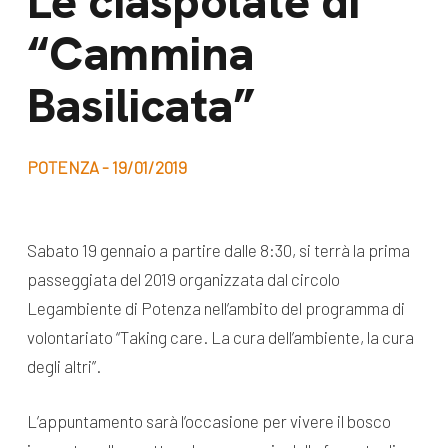
Le ciaspolate di
dal Sud
“Cammina
Lavora con noi
Campagne
Bilancio di
Basilicata”
Libri e
missione
pubblicazioni
News e
POTENZA - 19/01/2019
appuntamenti
Docufilm
Videomagazine
News
Sabato 19 gennaio a partire dalle 8:30, si terrà la prima
e blog progetti
Appuntamenti
passeggiata del 2019 organizzata dal circolo
Legambiente di Potenza nell’ambito del programma di
volontariato “Taking care. La cura dell’ambiente, la cura
Seguici sui social:
degli altri”.
L’appuntamento sarà l’occasione per vivere il bosco