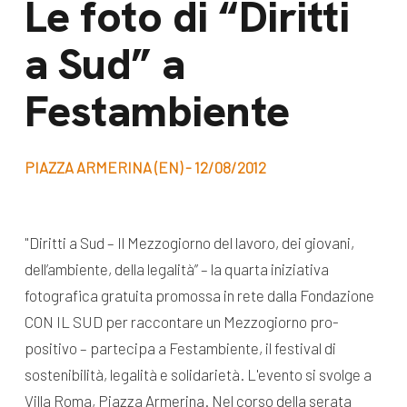
Le foto di “Diritti
dal Sud
Lavora con noi
a Sud” a
Campagne
Bilancio di
Libri e
Festambiente
missione
pubblicazioni
News e
appuntamenti
Docufilm
PIAZZA ARMERINA (EN) - 12/08/2012
Videomagazine
News
e blog progetti
"Diritti a Sud – Il Mezzogiorno del lavoro, dei giovani,
Appuntamenti
dell’ambiente, della legalità” – la quarta iniziativa
fotografica gratuita promossa in rete dalla Fondazione
CON IL SUD per raccontare un Mezzogiorno pro-
Seguici sui social:
positivo – partecipa a Festambiente, il festival di
sostenibilità, legalità e solidarietà. L'evento si svolge a
Villa Roma, Piazza Armerina. Nel corso della serata