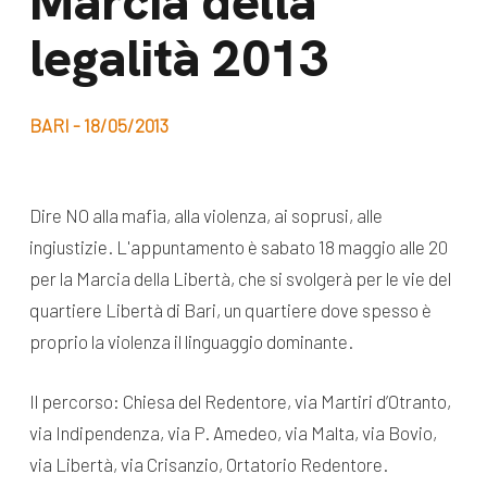
Marcia della
dal Sud
legalità 2013
Lavora con noi
Campagne
Bilancio di
Libri e
missione
BARI - 18/05/2013
pubblicazioni
News e
appuntamenti
Docufilm
Dire NO alla mafia, alla violenza, ai soprusi, alle
Videomagazine
ingiustizie. L'appuntamento è sabato 18 maggio alle 20
News
e blog progetti
per la Marcia della Libertà, che si svolgerà per le vie del
Appuntamenti
quartiere Libertà di Bari, un quartiere dove spesso è
proprio la violenza il linguaggio dominante.
Seguici sui social:
Il percorso: Chiesa del Redentore, via Martiri d’Otranto,
via Indipendenza, via P. Amedeo, via Malta, via Bovio,
via Libertà, via Crisanzio, Ortatorio Redentore.