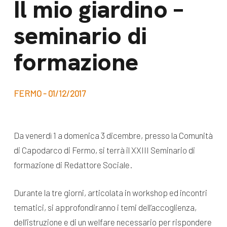
Il mio giardino –
dal Sud
Lavora con noi
seminario di
Campagne
Bilancio di
Libri e
formazione
missione
pubblicazioni
News e
appuntamenti
Docufilm
FERMO - 01/12/2017
Videomagazine
News
e blog progetti
Da venerdì 1 a domenica 3 dicembre, presso la Comunità
Appuntamenti
di Capodarco di Fermo, si terrà il XXIII Seminario di
formazione di Redattore Sociale.
Seguici sui social:
Durante la tre giorni, articolata in workshop ed incontri
tematici, si approfondiranno i temi dell’accoglienza,
dell’istruzione e di un welfare necessario per rispondere