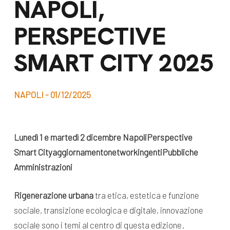
NAPOLI,
dal Sud
Lavora con noi
PERSPECTIVE
Campagne
Bilancio di
Libri e
SMART CITY 2025
missione
pubblicazioni
News e
appuntamenti
Docufilm
NAPOLI - 01/12/2025
Videomagazine
News
e blog progetti
Lunedì 1 e martedì 2 dicembre
Napoli
Perspective
Appuntamenti
Smart City
aggiornamento
networking
enti
Pubbliche
Amministrazioni
Seguici sui social:
Rigenerazione urbana
tra etica, estetica e funzione
sociale, transizione ecologica e digitale, innovazione
sociale sono i temi al centro di questa edizione.