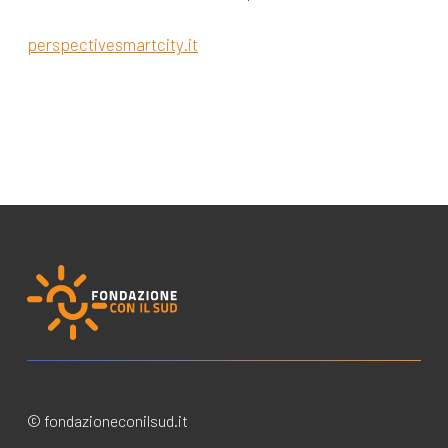
perspectivesmartcity.it
© fondazioneconilsud.it