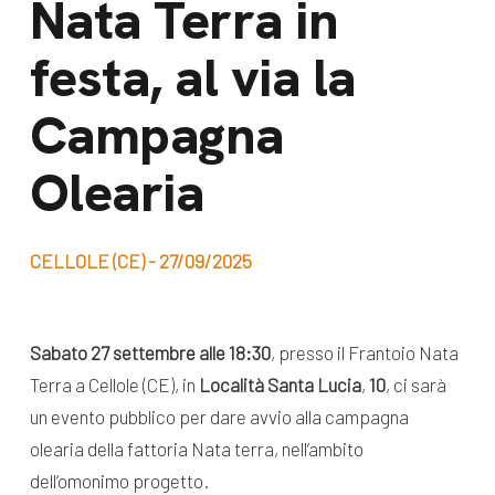
Nata Terra in
dal Sud
Lavora con noi
festa, al via la
Campagne
Bilancio di
Libri e
Campagna
missione
pubblicazioni
News e
Olearia
appuntamenti
Docufilm
Videomagazine
News
CELLOLE (CE) - 27/09/2025
e blog progetti
Appuntamenti
Sabato 27 settembre alle 18:30
, presso il Frantoio Nata
Terra a Cellole (CE), in
Località Santa
Lucia
,
10
, ci sarà
Seguici sui social:
un evento pubblico per dare avvio alla campagna
olearia della fattoria Nata terra, nell’ambito
dell’omonimo progetto.