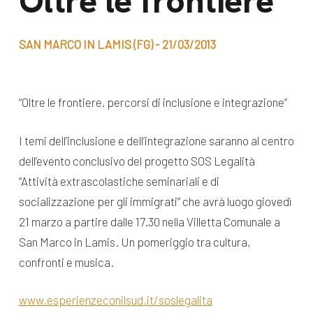
Oltre le frontiere
dal Sud
Lavora con noi
Campagne
SAN MARCO IN LAMIS (FG) - 21/03/2013
Bilancio di
Libri e
missione
pubblicazioni
News e
“Oltre le frontiere, percorsi di inclusione e integrazione”
appuntamenti
Docufilm
I temi dell’inclusione e dell’integrazione saranno al centro
Videomagazine
dell’evento conclusivo del progetto SOS Legalità
News
e blog progetti
“Attività extrascolastiche seminariali e di
Appuntamenti
socializzazione per gli immigrati” che avrà luogo giovedì
21 marzo a partire dalle 17.30 nella Villetta Comunale a
San Marco in Lamis. Un pomeriggio tra cultura,
Seguici sui social:
confronti e musica.
www.esperienzeconilsud.it/soslegalita