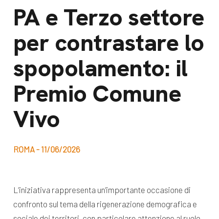
dal Sud
PA e Terzo settore
Lavora con noi
Campagne
per contrastare lo
Bilancio di
Libri e
missione
spopolamento: il
pubblicazioni
News e
Premio Comune
appuntamenti
Docufilm
Videomagazine
Vivo
News
e blog progetti
Appuntamenti
ROMA - 11/06/2026
Seguici sui social:
L’iniziativa rappresenta un’importante occasione di
confronto sul tema della rigenerazione demografica e
sociale dei territori, con particolare attenzione al ruolo