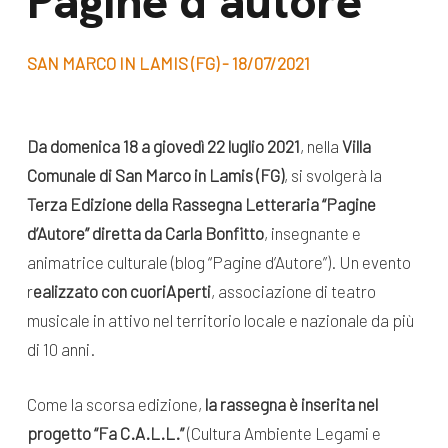
Pagine d’autore
dal Sud
Lavora con noi
Campagne
SAN MARCO IN LAMIS (FG) - 18/07/2021
Bilancio di
Libri e
missione
pubblicazioni
News e
Da domenica 18 a giovedì 22 luglio 2021
, nella
Villa
Comunale di San Marco in Lamis (FG)
, si svolgerà la
appuntamenti
Docufilm
Terza Edizione della Rassegna Letteraria “Pagine
Videomagazine
News
d’Autore”
diretta da Carla Bonfitto
, insegnante e
e blog progetti
animatrice culturale (blog “Pagine d’Autore”). Un evento
Appuntamenti
r
ealizzato con cuoriAperti
, associazione di teatro
musicale in attivo nel territorio locale e nazionale da più
di 10 anni.
Seguici sui social:
Come la scorsa edizione,
la rassegna è inserita nel
progetto “Fa C.A.L.L.”
(Cultura Ambiente Legami e