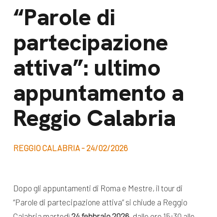
dal Sud
“Parole di
Lavora con noi
Campagne
partecipazione
Bilancio di
Libri e
missione
attiva”: ultimo
pubblicazioni
News e
appuntamento a
appuntamenti
Docufilm
Videomagazine
Reggio Calabria
News
e blog progetti
Appuntamenti
REGGIO CALABRIA - 24/02/2026
Seguici sui social:
Dopo gli appuntamenti di Roma e Mestre, il tour di
“Parole di partecipazione attiva” si chiude a Reggio
Calabria martedì
24 febbraio 2026
, dalle ore 15:30 alle