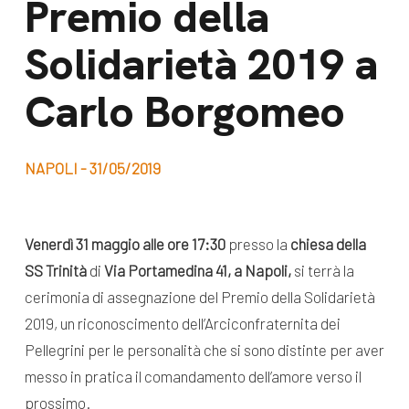
Premio della
dal Sud
Lavora con noi
Solidarietà 2019 a
Campagne
Bilancio di
Libri e
Carlo Borgomeo
missione
pubblicazioni
News e
appuntamenti
Docufilm
NAPOLI - 31/05/2019
Videomagazine
News
e blog progetti
Venerdì 31 maggio
alle ore 17:30
presso la
chiesa della
Appuntamenti
SS Trinità
di
Via Portamedina 41, a Napoli,
si terrà la
cerimonia di assegnazione del Premio della Solidarietà
2019, un riconoscimento dell’Arciconfraternita dei
Seguici sui social:
Pellegrini per le personalità che si sono distinte per aver
messo in pratica il comandamento dell’amore verso il
prossimo.