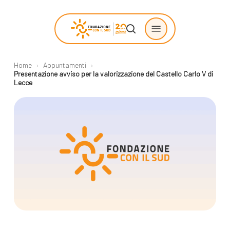
Skip
Menu
to
search
main
content
Home
›
Appuntamenti
›
Chi siamo
Progetti
Presentazione avviso per la valorizzazione del Castello Carlo V di
Lecce
sostenuti
La Fondazione
Storie di
La nostra missione
cambiamento
Il nostro modello
Progetti
operativo
Come proporre
La governance
un progetto
Con i bambini
Racconti
Staff