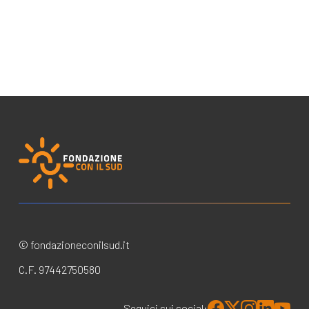
© fondazioneconilsud.it
C.F. 97442750580
Seguici sui social: