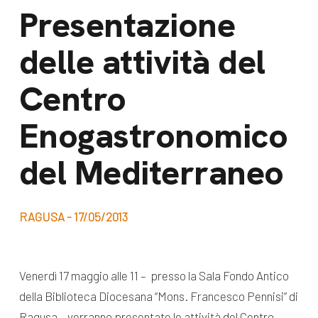
dal Sud
Presentazione
Lavora con noi
Campagne
delle attività del
Bilancio di
Libri e
missione
Centro
pubblicazioni
News e
Enogastronomico
appuntamenti
Docufilm
Videomagazine
del Mediterraneo
News
e blog progetti
Appuntamenti
RAGUSA - 17/05/2013
Seguici sui social:
Venerdì 17 maggio alle 11 – presso la Sala Fondo Antico
della Biblioteca Diocesana “Mons. Francesco Pennisi” di
Ragusa – verranno presentate le attività del Centro