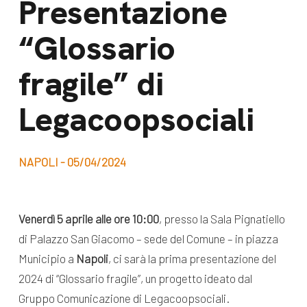
Presentazione
dal Sud
Lavora con noi
“Glossario
Campagne
Bilancio di
Libri e
fragile” di
missione
pubblicazioni
News e
Legacoopsociali
appuntamenti
Docufilm
Videomagazine
News
NAPOLI - 05/04/2024
e blog progetti
Appuntamenti
Venerdì 5 aprile alle ore 10:00
, presso la Sala Pignatiello
di Palazzo San Giacomo – sede del Comune – in piazza
Seguici sui social:
Municipio a
Napoli
, ci sarà la prima presentazione del
2024 di “Glossario fragile”, un progetto ideato dal
Gruppo Comunicazione di Legacoopsociali.