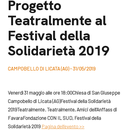
Progetto
dal Sud
Lavora con noi
Teatralmente al
Campagne
Bilancio di
Libri e
Festival della
missione
pubblicazioni
News e
Solidarietà 2019
appuntamenti
Docufilm
Videomagazine
News
CAMPOBELLO DI LICATA (AG) - 31/05/2019
e blog progetti
Appuntamenti
Venerdì 31 maggio alle ore 18:00
Chiesa di San Giuseppe
Campobello di Licata (AG)
Festival della Solidarietà
Seguici sui social:
2019
Teatralmente.
Teatralmente,
Amici dell’Anffass di
Favara
Fondazione CON IL SUD,
Festival della
Solidarietà 2019
Pagina dell’evento >>