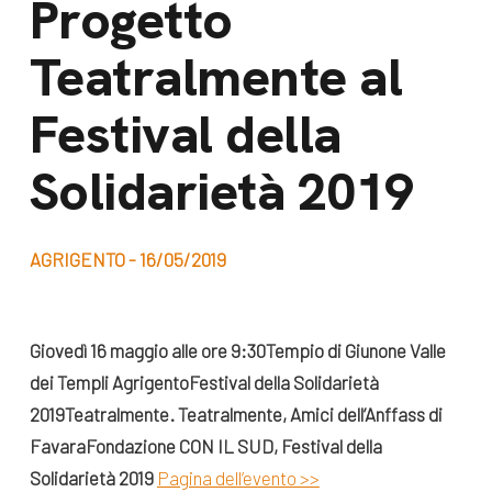
Progetto
dal Sud
Lavora con noi
Teatralmente al
Campagne
Bilancio di
Libri e
Festival della
missione
pubblicazioni
News e
Solidarietà 2019
appuntamenti
Docufilm
Videomagazine
News
AGRIGENTO - 16/05/2019
e blog progetti
Appuntamenti
Giovedì 16 maggio alle ore 9:30
Tempio di Giunone
Valle
dei Templi
Agrigento
Festival della Solidarietà
Seguici sui social:
2019
Teatralmente.
Teatralmente,
Amici dell’Anffass di
Favara
Fondazione CON IL SUD,
Festival della
Solidarietà 2019
Pagina dell’evento >>