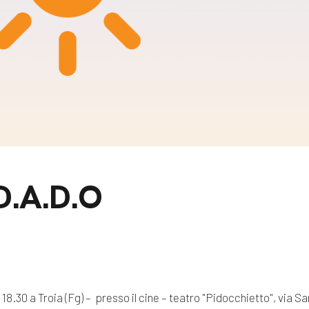
m
gazine e blog
.A.D.O
 18.30 a Troia (Fg) – presso il cine – teatro "Pidocchietto", via