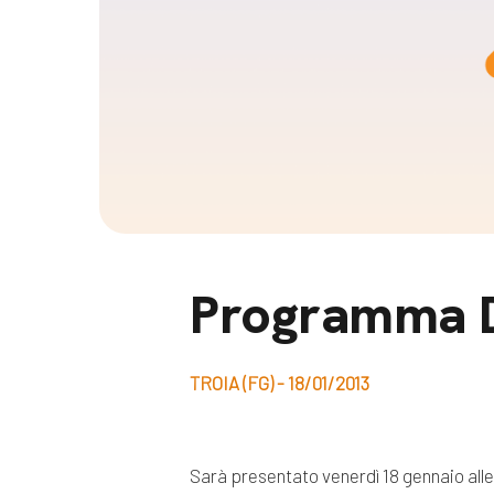
Docufil
Bilancio di missione
Videoma
News e appuntamenti
progetti
News
Appuntamenti
Seguici sui social:
Programma D
TROIA (FG) - 18/01/2013
Sarà presentato venerdì 18 gennaio alle