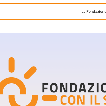
La Fondazion
ti sostenuti
Bandi e iniziati
di cambiamento
Bandi
Fondazioni di comuni
Area Stampa
oporre un progetto
nti dal Sud
Sala Stampa
ne
Eventi Press tour
pubblicazioni