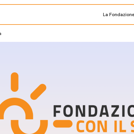
La Fondazion
a
ti sostenuti
Bandi e iniziati
di cambiamento
Bandi
Fondazioni di comuni
Area Stampa
oporre un progetto
nti dal Sud
Sala Stampa
ne
Eventi Press tour
pubblicazioni