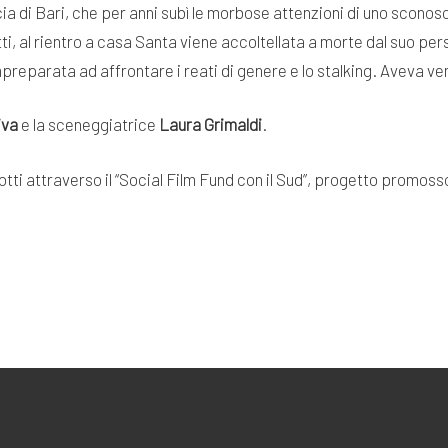
cia di Bari, che per anni subì le morbose attenzioni di uno sconosc
tti, al rientro a casa Santa viene accoltellata a morte dal suo pe
impreparata ad affrontare i reati di genere e lo stalking. Aveva vent
iva
e la sceneggiatrice
Laura Grimaldi
.
odotti attraverso il “Social Film Fund con il Sud”, progetto promo