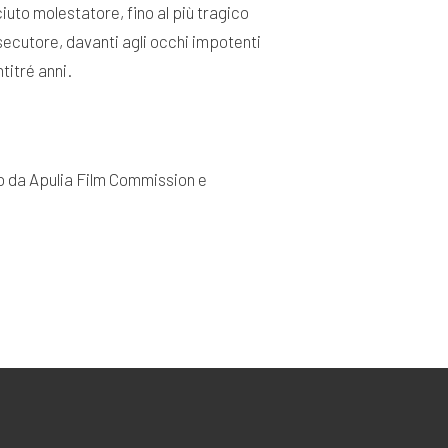
iuto molestatore, fino al più tragico
rsecutore, davanti agli occhi impotenti
itré anni.
sso da Apulia Film Commission e