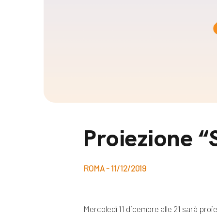
Docufil
Bilancio di missione
Videoma
News e appuntamenti
progetti
News
Appuntamenti
Seguici sui social:
Proiezione “
ROMA - 11/12/2019
Mercoledì 11 dicembre alle 21 sarà proie