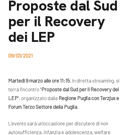
Proposte dal Sud
dal Sud
Lavora con noi
per il Recovery
Campagne
Bilancio di
Libri e
dei LEP
missione
pubblicazioni
News e
appuntamenti
Docufilm
09/03/2021
Videomagazine
News
e blog progetti
Martedì 9 marzo alle ore 11:15
, in diretta streaming, si
Appuntamenti
terrà l’incontro “
Proposte dal Sud per il Recovery dei
LEP
“, organizzato dalla
Regione Puglia con Terzjus e
Forum Terzo Settore della Puglia
.
Seguici sui social:
L’evento sarà un’occasione per discutere di non
autosufficienza, infanzia e adolescenza, welfare