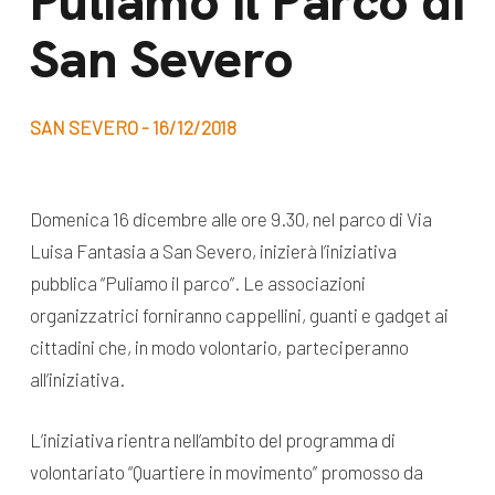
Puliamo il Parco di
dal Sud
San Severo
Lavora con noi
Campagne
Bilancio di
Libri e
missione
SAN SEVERO - 16/12/2018
pubblicazioni
News e
appuntamenti
Docufilm
Domenica 16 dicembre alle ore 9.30, nel parco di Via
Videomagazine
Luisa Fantasia a San Severo, inizierà l’iniziativa
News
e blog progetti
pubblica “Puliamo il parco”. Le associazioni
Appuntamenti
organizzatrici forniranno cappellini, guanti e gadget ai
cittadini che, in modo volontario, parteciperanno
all’iniziativa.
Seguici sui social:
L’iniziativa rientra nell’ambito del programma di
volontariato “Quartiere in movimento” promosso da