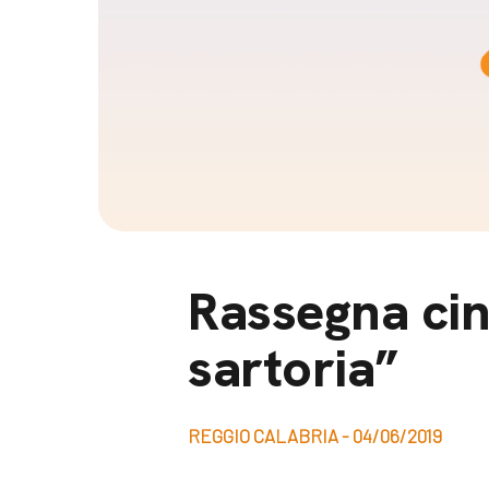
Docufil
Bilancio di missione
Videoma
News e appuntamenti
progetti
News
Appuntamenti
Seguici sui social:
Rassegna ci
sartoria”
REGGIO CALABRIA - 04/06/2019