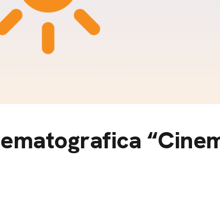
m
gazine e blog
nematografica “Cinem