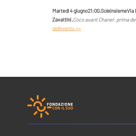
Martedì 4 giugno
21:00,
Soleinsieme
Via
Zavattini.
Coco avant Chanel: prima del
dell’evento >>