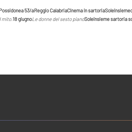
 Possidonea 53/a
Reggio Calabria
Cinema in sartoria
Soleinsieme
 mito.
18 giugno
Le donne del sesto piano
Soleinsieme sartoria s