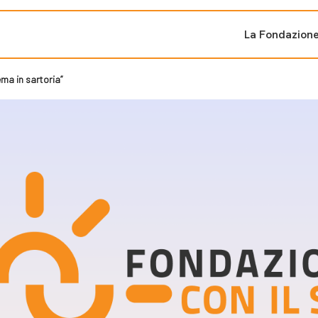
La Fondazion
a in sartoria”
ti sostenuti
Bandi e iniziati
di cambiamento
Bandi
Fondazioni di comuni
Area Stampa
oporre un progetto
nti dal Sud
Sala Stampa
ne
Eventi Press tour
pubblicazioni