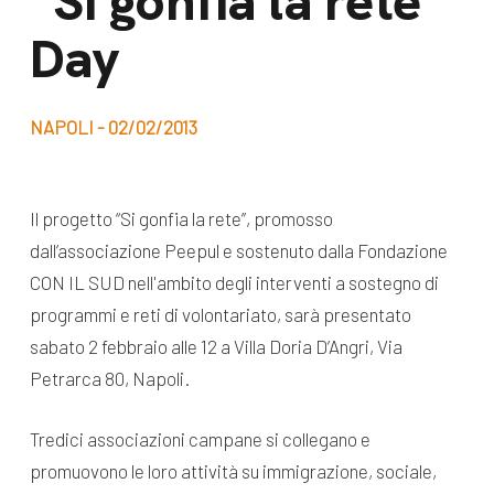
“Si gonfia la rete”
dal Sud
Day
Lavora con noi
Campagne
Bilancio di
Libri e
missione
NAPOLI - 02/02/2013
pubblicazioni
News e
appuntamenti
Docufilm
Il progetto “Si gonfia la rete”, promosso
Videomagazine
dall’associazione Peepul e sostenuto dalla Fondazione
News
e blog progetti
CON IL SUD nell'ambito degli interventi a sostegno di
Appuntamenti
programmi e reti di volontariato, sarà presentato
sabato 2 febbraio alle 12 a Villa Doria D’Angri, Via
Petrarca 80, Napoli.
Seguici sui social:
Tredici associazioni campane si collegano e
promuovono le loro attività su immigrazione, sociale,