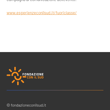
www.esperienzeconilsud.it/fuoriclasse/
© fondazioneconilsud.it