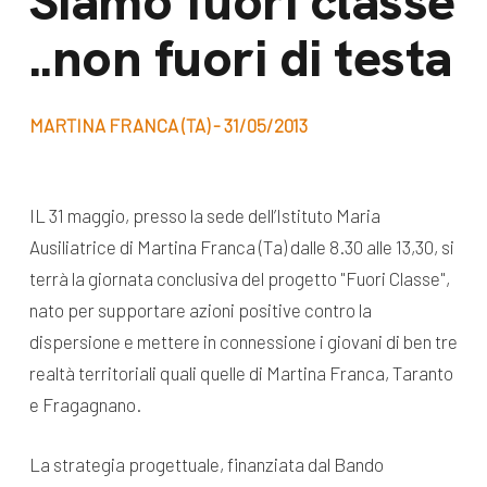
Siamo fuori classe
dal Sud
..non fuori di testa
Lavora con noi
Campagne
Bilancio di
Libri e
missione
MARTINA FRANCA (TA) - 31/05/2013
pubblicazioni
News e
appuntamenti
Docufilm
IL 31 maggio, presso la sede dell’Istituto Maria
Videomagazine
Ausiliatrice di Martina Franca (Ta) dalle 8.30 alle 13,30, si
News
e blog progetti
terrà la giornata conclusiva del progetto "Fuori Classe",
Appuntamenti
nato per supportare azioni positive contro la
dispersione e mettere in connessione i giovani di ben tre
realtà territoriali quali quelle di Martina Franca, Taranto
Seguici sui social:
e Fragagnano.
La strategia progettuale, finanziata dal Bando