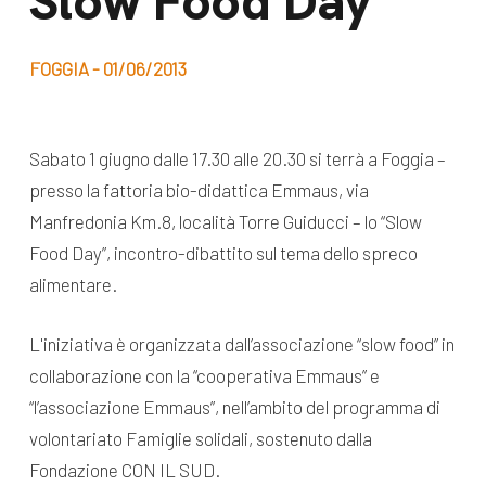
Slow Food Day
dal Sud
Lavora con noi
Campagne
FOGGIA - 01/06/2013
Bilancio di
Libri e
missione
pubblicazioni
News e
Sabato 1 giugno dalle 17.30 alle 20.30 si terrà a Foggia –
presso la fattoria bio-didattica Emmaus, via
appuntamenti
Docufilm
Manfredonia Km.8, località Torre Guiducci – lo “Slow
Videomagazine
News
Food Day”, incontro-dibattito sul tema dello spreco
e blog progetti
alimentare.
Appuntamenti
L'iniziativa è organizzata dall’associazione “slow food” in
collaborazione con la “cooperativa Emmaus” e
Seguici sui social:
“l’associazione Emmaus”, nell’ambito del programma di
volontariato Famiglie solidali, sostenuto dalla
Fondazione CON IL SUD.