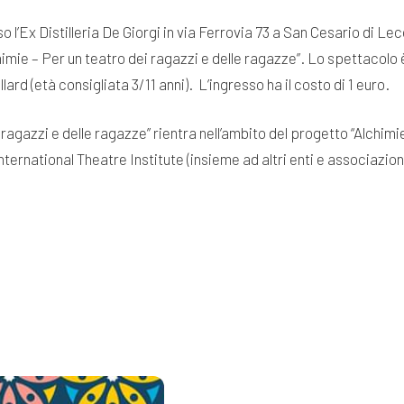
l’Ex Distilleria De Giorgi in via Ferrovia 73 a San Cesario di Lec
lchimie – Per un teatro dei ragazzi e delle ragazze”. Lo spettaco
rd (età consigliata 3/11 anni). L’ingresso ha il costo di 1 euro.
 ragazzi e delle ragazze” rientra nell’ambito del progetto “Alchimie
International Theatre Institute (insieme ad altri enti e associazi