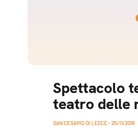
Docufil
Bilancio di missione
Videoma
News e appuntamenti
progetti
News
Appuntamenti
Seguici sui social:
Spettacolo t
teatro delle 
SAN CESARIO DI LECCE - 25/11/2018