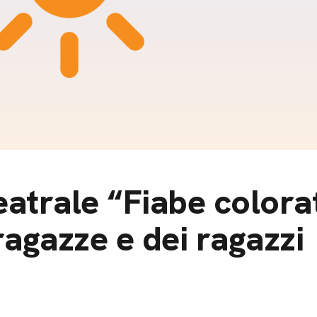
m
gazine e blog
eatrale “Fiabe colora
ragazze e dei ragazzi