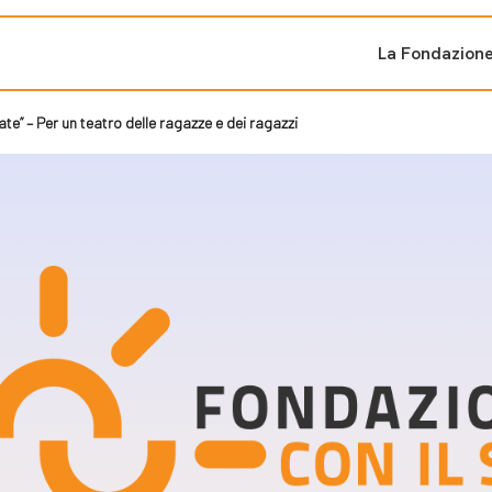
La Fondazion
te” – Per un teatro delle ragazze e dei ragazzi
ti sostenuti
Bandi e iniziati
di cambiamento
Bandi
Fondazioni di comuni
Area Stampa
oporre un progetto
nti dal Sud
Sala Stampa
ne
Eventi Press tour
pubblicazioni