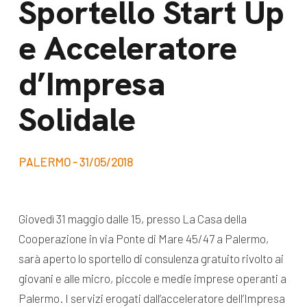
Sportello Start Up
dal Sud
Lavora con noi
e Acceleratore
Campagne
Bilancio di
Libri e
d’Impresa
missione
pubblicazioni
News e
Solidale
appuntamenti
Docufilm
Videomagazine
News
PALERMO - 31/05/2018
e blog progetti
Appuntamenti
Giovedì 31 maggio dalle 15, presso La Casa della
Cooperazione in via Ponte di Mare 45/47 a Palermo,
Seguici sui social:
sarà aperto lo sportello ​di consulenza gratuito rivolto ai
giovani e alle micro, piccole e medie imprese operanti a
Palermo. I servizi erogati dall’acceleratore dell’Impresa