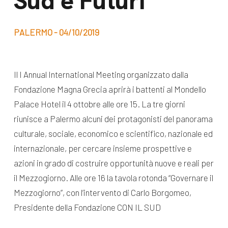
Sud e Futuri
dal Sud
Lavora con noi
Campagne
PALERMO - 04/10/2019
Bilancio di
Libri e
missione
pubblicazioni
News e
Il I Annual International Meeting organizzato dalla
Fondazione Magna Grecia aprirà i battenti al Mondello
appuntamenti
Docufilm
Palace Hotel il 4 ottobre alle ore 15. La tre giorni
Videomagazine
News
riunisce a Palermo alcuni dei protagonisti del panorama
e blog progetti
culturale, sociale, economico e scientifico, nazionale ed
Appuntamenti
internazionale, per cercare insieme prospettive e
azioni in grado di costruire opportunità nuove e reali per
il Mezzogiorno. Alle ore 16 la tavola rotonda “Governare il
Seguici sui social:
Mezzogiorno”, con l’intervento di Carlo Borgomeo,
Presidente della Fondazione CON IL SUD