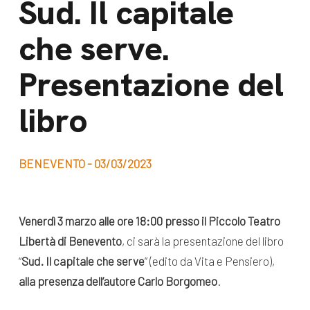
Sud. Il capitale
dal Sud
Lavora con noi
che serve.
Campagne
Bilancio di
Libri e
Presentazione del
missione
pubblicazioni
News e
libro
appuntamenti
Docufilm
Videomagazine
News
BENEVENTO - 03/03/2023
e blog progetti
Appuntamenti
Venerdì 3 marzo alle ore 18:00 presso il Piccolo Teatro
Libertà di Benevento
, ci sarà la presentazione del libro
Seguici sui social:
“
Sud. Il capitale che serve
” (edito da Vita e Pensiero),
alla presenza dell’autore Carlo Borgomeo
.