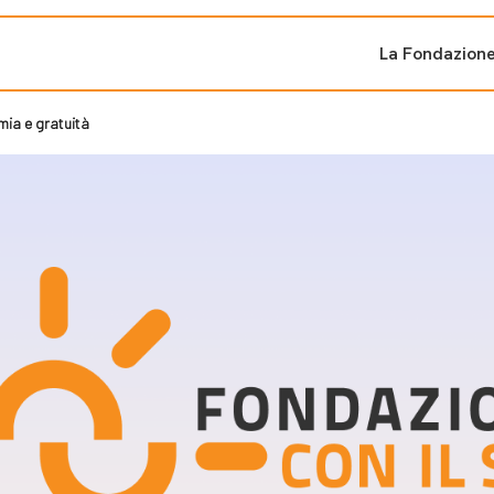
La Fondazion
mia e gratuità
ti sostenuti
Bandi e iniziati
di cambiamento
Bandi
Fondazioni di comuni
Area Stampa
oporre un progetto
nti dal Sud
Sala Stampa
ne
Eventi Press tour
pubblicazioni