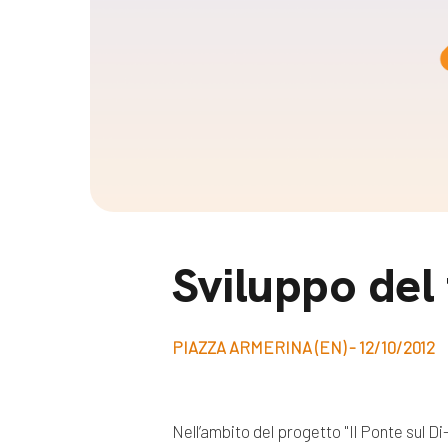
Docufil
Bilancio di missione
Videoma
News e appuntamenti
progetti
News
Appuntamenti
Seguici sui social:
Sviluppo del 
PIAZZA ARMERINA (EN) - 12/10/2012
Nell’ambito del progetto "Il Ponte sul D