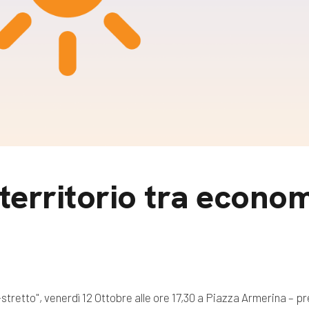
m
gazine e blog
territorio tra econom
i-stretto", venerdì 12 Ottobre alle ore 17,30 a Piazza Armerina – p