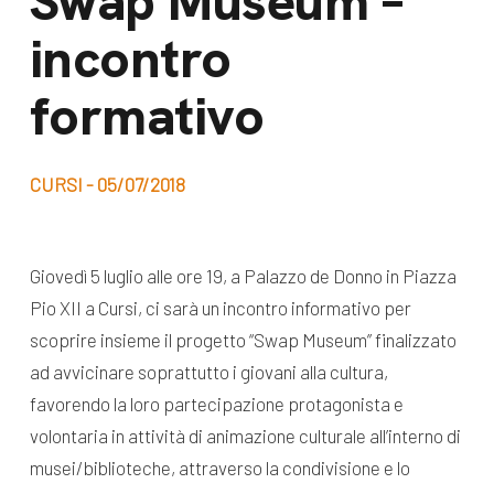
Swap Museum –
dal Sud
incontro
Lavora con noi
Campagne
Bilancio di
formativo
Libri e
missione
pubblicazioni
News e
CURSI - 05/07/2018
appuntamenti
Docufilm
Videomagazine
News
Giovedì 5 luglio alle ore 19, a Palazzo de Donno in Piazza
e blog progetti
Appuntamenti
Pio XII a Cursi, ci sarà un incontro informativo per
scoprire insieme il progetto “Swap Museum” finalizzato
ad avvicinare soprattutto i giovani alla cultura,
Seguici sui social:
favorendo la loro partecipazione protagonista e
volontaria in attività di animazione culturale all’interno di
musei/biblioteche, attraverso la condivisione e lo