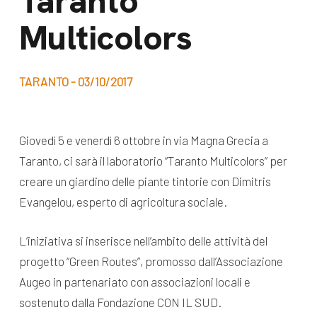
Taranto
dal Sud
Multicolors
Lavora con noi
Campagne
Bilancio di
Libri e
missione
TARANTO - 03/10/2017
pubblicazioni
News e
appuntamenti
Docufilm
Giovedì 5 e venerdì 6 ottobre in via Magna Grecia a
Videomagazine
Taranto, ci sarà il laboratorio “Taranto Multicolors” per
News
e blog progetti
creare un giardino delle piante tintorie con Dimitris
Appuntamenti
Evangelou, esperto di agricoltura sociale.
L’iniziativa si inserisce nell’ambito delle attività del
Seguici sui social:
progetto “Green Routes”, promosso dall’Associazione
Augeo in partenariato con associazioni locali e
sostenuto dalla Fondazione CON IL SUD.