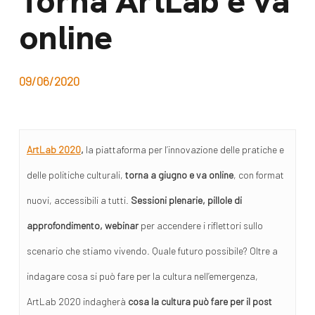
Torna ArtLab e va
dal Sud
online
Lavora con noi
Campagne
Bilancio di
Libri e
missione
09/06/2020
pubblicazioni
News e
appuntamenti
Docufilm
ArtLab 2020
,
la piattaforma per l’innovazione delle pratiche e
Videomagazine
News
delle politiche culturali,
torna a giugno e va online
, con format
e blog progetti
Appuntamenti
nuovi, accessibili a tutti.
Sessioni plenarie, pillole di
approfondimento, webinar
per accendere i riflettori sullo
scenario che stiamo vivendo. Quale futuro possibile? Oltre a
Seguici sui social:
indagare cosa si può fare per la cultura nell’emergenza,
ArtLab 2020 indagherà
cosa la cultura può fare per il post