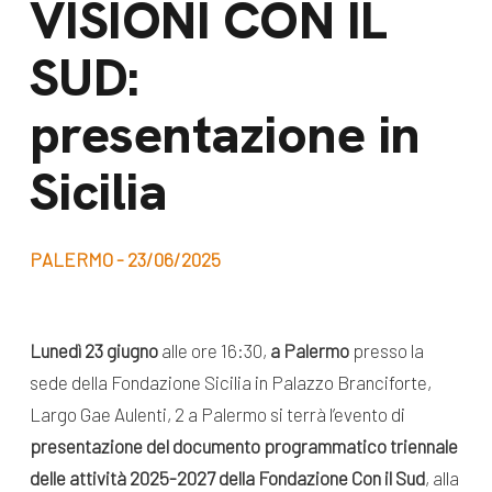
VISIONI CON IL
dal Sud
Lavora con noi
SUD:
Campagne
Bilancio di
Libri e
presentazione in
missione
pubblicazioni
News e
Sicilia
appuntamenti
Docufilm
Videomagazine
News
PALERMO - 23/06/2025
e blog progetti
Appuntamenti
Lunedì 23 giugno
alle ore 16:30,
a Palermo
presso la
sede della Fondazione Sicilia in Palazzo Branciforte,
Seguici sui social:
Largo Gae Aulenti, 2 a Palermo si terrà l’evento di
presentazione del documento programmatico triennale
delle attività 2025-2027 della Fondazione Con il Sud
, alla