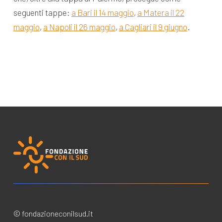
seguenti tappe:
a Bari il 14 maggio
,
a Matera il 22
maggio
,
a Napoli il 26 maggio
,
a Cagliari il 9 giugno
.
© fondazioneconilsud.it