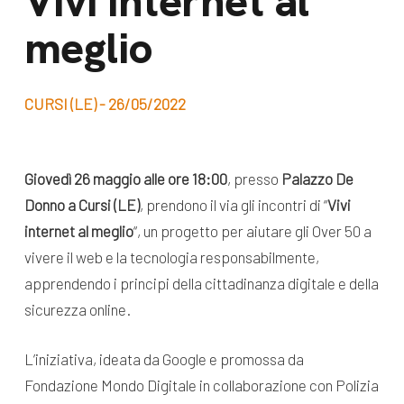
Vivi internet al
dal Sud
meglio
Lavora con noi
Campagne
Bilancio di
Libri e
missione
CURSI (LE) - 26/05/2022
pubblicazioni
News e
appuntamenti
Docufilm
Giovedì 26 maggio alle ore 18:00
, presso
Palazzo De
Videomagazine
Donno a Cursi (LE)
, prendono il via gli incontri di “
Vivi
News
e blog progetti
internet al meglio
“, un progetto per aiutare gli Over 50 a
Appuntamenti
vivere il web e la tecnologia responsabilmente,
apprendendo i principi della cittadinanza digitale e della
sicurezza online.
Seguici sui social:
L’iniziativa, ideata da Google e promossa da
Fondazione Mondo Digitale in collaborazione con Polizia