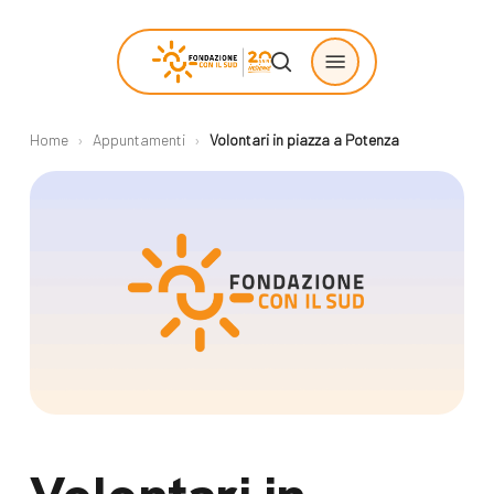
Skip
Menu
to
search
main
content
Home
›
Appuntamenti
›
Volontari in piazza a Potenza
Chi siamo
Progetti
sostenuti
La Fondazione
Storie di
La nostra missione
cambiamento
Il nostro modello
Progetti
operativo
Come proporre
La governance
un progetto
Con i bambini
Racconti
Staff