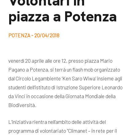
Volontari in
dal Sud
piazza a Potenza
Lavora con noi
Campagne
Bilancio di
Libri e
missione
POTENZA - 20/04/2018
pubblicazioni
News e
appuntamenti
Docufilm
venerdì 20 aprile alle ore 12, presso piazza Mario
Videomagazine
Pagano a Potenza, si terrà un flash mob organizzato
News
e blog progetti
dal Circolo Legambiente ‘Ken Saro Wiwa’ insieme agli
Appuntamenti
studenti dell’istituto di Istruzione Superiore Leonardo
da Vinci in occasione della Giornata Mondiale della
Biodiversità.
Seguici sui social:
L’iniziativa rientra nell’ambito delle attività del
programma di volontariato “Climanet – in rete per il