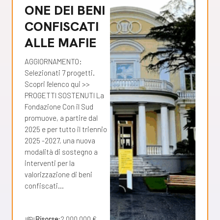
ONE DEI BENI
CONFISCATI
ALLE MAFIE
AGGIORNAMENTO:
Selezionati 7 progetti.
Scopri l'elenco qui >>
PROGETTI SOSTENUTI La
Fondazione Con il Sud
promuove, a partire dal
2025 e per tutto il triennio
2025 -2027, una nuova
modalità di sostegno a
interventi per la
valorizzazione di beni
confiscati…
Risorse:
2.000.000 €