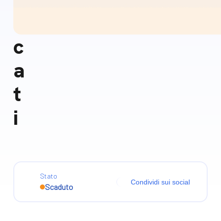
s
c
a
t
i
Stato
Condividi sui social
Scaduto