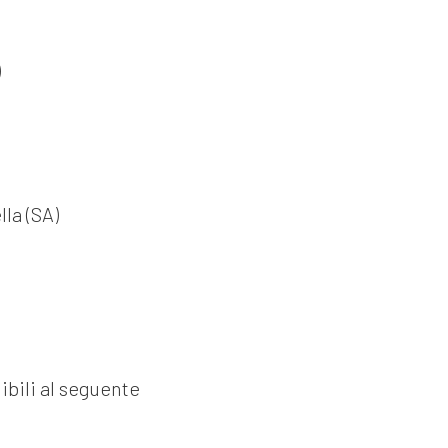
)
la (SA)
nibili al seguente