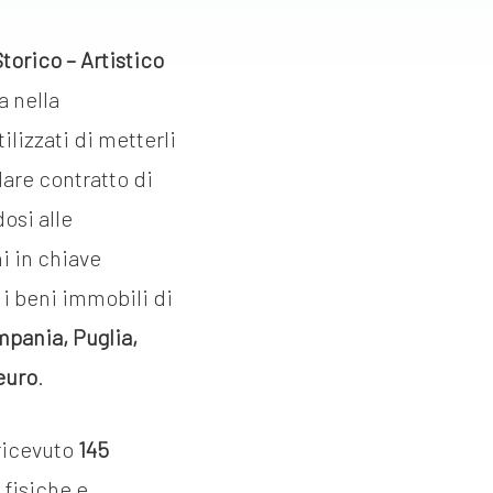
torico – Artistico
a nella
lizzati di metterli
lare contratto di
osi alle
i in chiave
o i beni immobili di
mpania, Puglia,
 euro
.
 ricevuto
145
 fisiche e