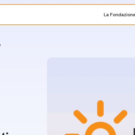
La Fondazion
ti sostenuti
Bandi e iniziati
7
di cambiamento
Bandi
Fondazioni di comuni
Area Stampa
oporre un progetto
nti dal Sud
Sala Stampa
ne
Eventi Press tour
pubblicazioni