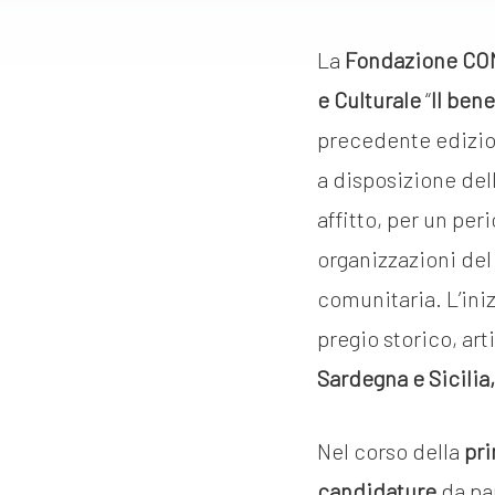
La
Fondazione CO
e Culturale
“
Il ben
precedente edizion
a disposizione del
affitto, per un pe
organizzazioni del
comunitaria. L’iniz
pregio storico, art
Sardegna e Sicilia
Nel corso della
pri
candidature
da pa