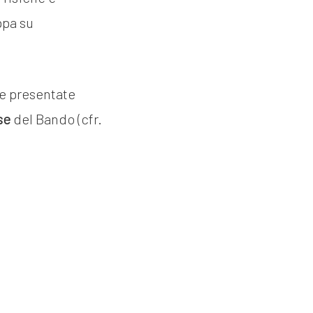
ppa su
te presentate
se
del Bando (cfr.