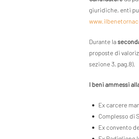
giuridiche, enti pu
www.ilbenetornac
Durante la
seconda
proposte di valori
sezione 3, pag.8).
I beni ammessi all
Ex carcere man
Complesso di S
Ex convento de
Ex Padiglione 