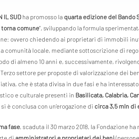
N IL SUD
ha promosso la
quarta edizione del Bando S
e torna comune
”, sviluppando la formula sperimentat
e: ovvero chiedendo ai proprietari di immobili inuti
la comunità locale, mediante sottoscrizione di rego
riodo di almeno 10 anni e, successivamente, rivolgend
 Terzo settore per proposte di valorizzazione dei ben
iativa, che è stata divisa in due fasi e ha interessat
istico e culturale presenti in
Basilicata, Calabria, Ca
,
si è conclusa con un’erogazione di
circa 3,5 mln di
ma fase
, scaduta il 30 marzo 2018, la Fondazione ha
rte di
amministratori e proprietari dei beni
(persone