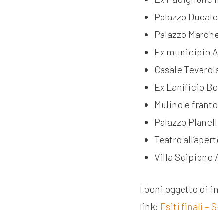
Palazzo Ducale
Palazzo Marche
Ex municipio At
Casale Teverol
Ex Lanificio B
Mulino e frant
Palazzo Planell
Teatro all’ape
Villa Scipione
I beni oggetto di i
link:
Esiti finali –