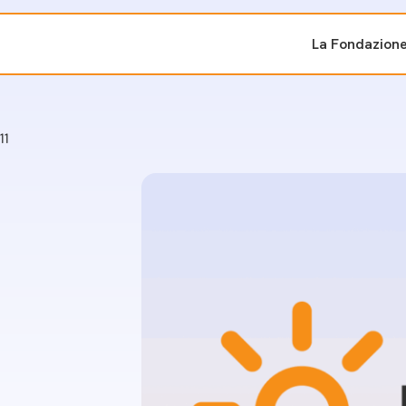
La Fondazion
ti sostenuti
Bandi e iniziati
11
di cambiamento
Bandi
Fondazioni di comuni
Area Stampa
oporre un progetto
nti dal Sud
Sala Stampa
ne
Eventi Press tour
pubblicazioni