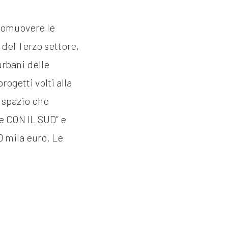
promuovere le
 del Terzo settore,
urbani delle
ogetti volti alla
a spazio che
ne CON IL SUD” e
0 mila euro. Le