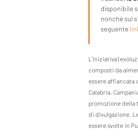
disponibile 
nonché sul sit
seguente
lin
L’iniziativa (evolu
composti da almen
essere affiancata 
Calabria, Campania
promozione della t
di divulgazione. Le
essere svolte in Pu