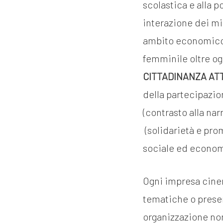
scolastica e alla 
interazione dei mi
ambito economico s
femminile oltre og
CITTADINANZA AT
della partecipazion
(contrasto alla na
(solidarietà e pro
sociale ed economi
Ogni impresa cinem
tematiche o presen
organizzazione non