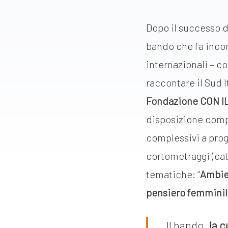
Dopo il successo d
bando che fa inco
internazionali – co
raccontare il Sud I
Fondazione CON I
disposizione com
complessivi a prog
cortometraggi (cat
tematiche: “
Ambie
pensiero femmini
Il bando,
la c