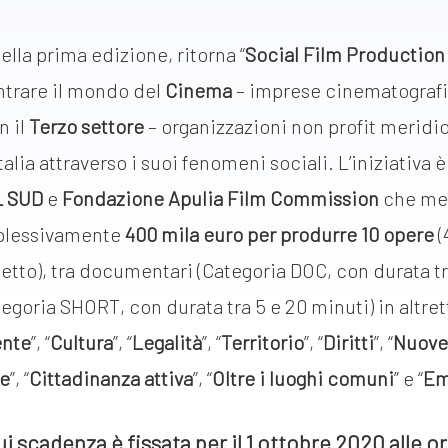
ella prima edizione, ritorna “
Social Film Production
ntrare il mondo del
Cinema
– imprese cinematografi
n il
Terzo settore
– organizzazioni non profit meridio
talia attraverso i suoi fenomeni sociali. L’iniziativa
L SUD
e
Fondazione Apulia Film Commission
che me
plessivamente
400 mila euro per produrre 10 opere
(
etto), tra documentari (Categoria DOC, con durata tr
egoria SHORT, con durata tra 5 e 20 minuti) in altre
nte
”, “
Cultura
”, “
L
egalità
”, “
Territorio
”, “
Diritti
”, “
Nuove
le
”, “
Cittadinanza attiva
”, “
Oltre i luoghi comuni
” e “
Em
ui scadenza è fissata per il 1 ottobre 2020 alle or