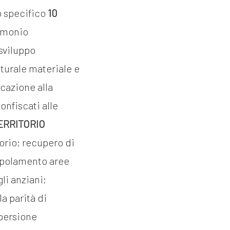
o specifico
10
rimonio
sviluppo
lturale materiale e
cazione alla
onfiscati alle
ERRITORIO
orio; recupero di
popolamento aree
li anziani;
a parità di
spersione