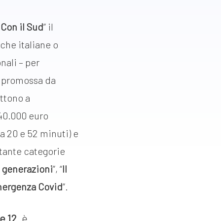
 Con il Sud
” il
che italiane o
nali – per
 è promossa da
ttono a
40.000 euro
a 20 e 52 minuti) e
ttante categorie
 generazioni
”, “
Il
ergenza Covid
”.
e 12
, è