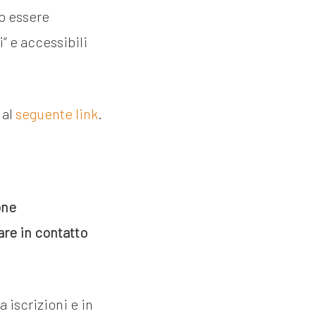
no essere
i” e accessibili
 al
seguente link
.
one
are in contatto
a iscrizioni e in