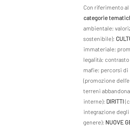
Con riferimento al
categorie tematic
ambientale; valori
sostenibile);
CULT
immateriale; promo
legalità; contrasto
mafie; percorsi di
(promozione dell’e
terreni abbandonat
interne);
DIRITTI
(
integrazione degli
genere);
NUOVE G