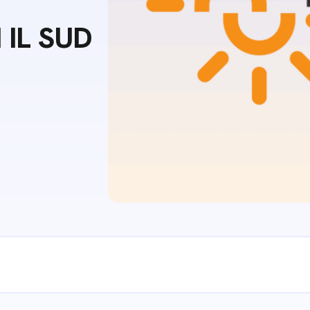
m
IL SUD
gazine e blog