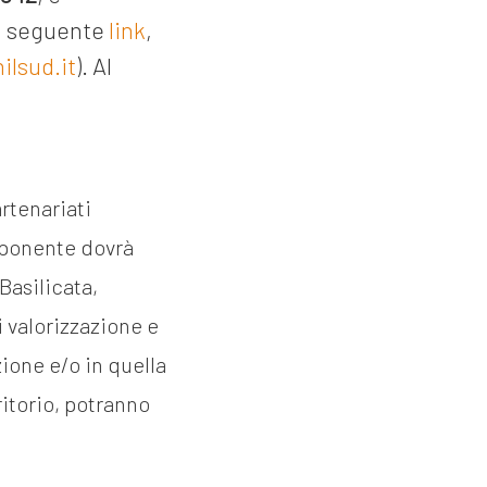
al seguente
link
,
lsud.it
). Al
artenariati
oponente dovrà
Basilicata,
i valorizzazione e
ione e/o in quella
ritorio, potranno