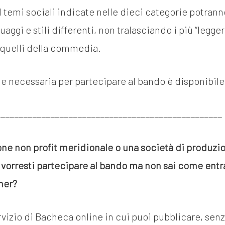
I temi sociali indicate nelle dieci categorie potran
uaggi e stili differenti, non tralasciando i più “legger
quelli della commedia.
 necessaria per partecipare al bando è disponibile
__________________________________________________
one non profit meridionale o una società di produzi
vorresti partecipare al bando ma non sai come entr
ner?
ervizio di Bacheca online in cui puoi pubblicare, senz