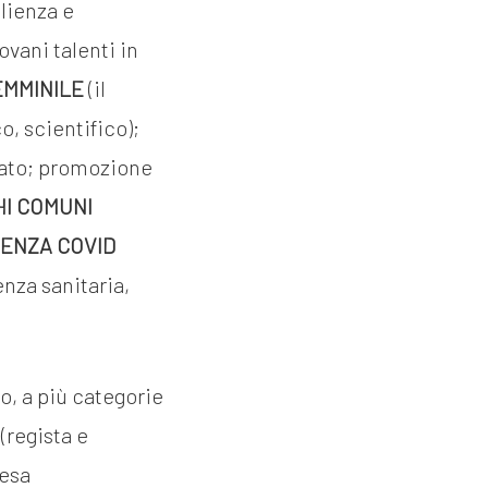
glienza e
vani talenti in
EMMINILE
(il
, scientifico);
iato; promozione
HI COMUNI
ENZA COVID
nza sanitaria,
o, a più categorie
(regista e
resa