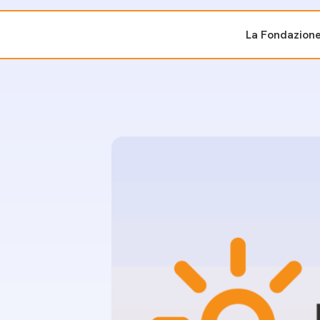
La Fondazion
ti sostenuti
Bandi e iniziati
di cambiamento
Bandi
Fondazioni di comuni
Area Stampa
oporre un progetto
nti dal Sud
Sala Stampa
ne
Eventi Press tour
pubblicazioni