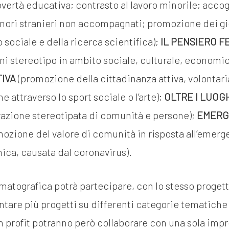
povertà educativa; contrasto al lavoro minorile; acco
nori stranieri non accompagnati; promozione dei gio
ociale e della ricerca scientifica);
IL PENSIERO F
ni stereotipo in ambito sociale, culturale, economico
TIVA
(promozione della cittadinanza attiva, volontar
e attraverso lo sport sociale o l’arte);
OLTRE I LUOG
rrazione stereotipata di comunità e persone);
EMERG
mozione del valore di comunità in risposta all’emerge
ca, causata dal coronavirus).
atografica potrà partecipare, con lo stesso progett
tare più progetti su differenti categorie tematiche 
 profit potranno però collaborare con una sola imp