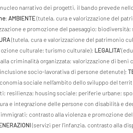
 nucleo narrativo dei progetti, il bando prevede nell
he
:
AMBIENTE
(tutela, cura e valorizzazione del pat
zzazione e promozione del paesaggio; biodiversità; 
URA
(tutela, cura e valorizzazione del patrimonio cu
zione culturale; turismo culturale);
L
EGALITA’
(edu
 alla criminalità organizzata; valorizzazione di beni c
 inclusione socio-lavorativa di persone detenute);
T
conomia sociale nell’ambito dello sviluppo del territ
i; resilienza; housing sociale; periferie urbane; s
cura e integrazione delle persone con disabilità e deg
 immigrati; contrasto alla violenza e promozione dell
ENERAZIONI
(servizi per l’infanzia, contrasto alla di