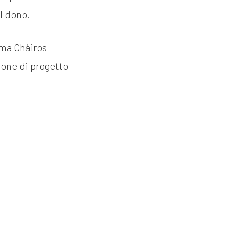
ul dono.
rma Chàiros
ione di progetto