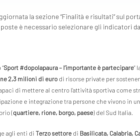
giornata la sezione “Finalità e risultati” sul por
oposte è necessario selezionare gli indicatori da
 “
Sport #dopolapaura – l’importante è partecipare
” 
ne 2,3 milioni di euro
di risorse private per sostene
paci di mettere al centro l’attività sportiva come s
ipazione e integrazione tra persone che vivono in un
orio (
quartiere, rione, borgo, paese
) del Sud Italia.
ge agli enti di
Terzo settore
di
Basilicata, Calabria, 