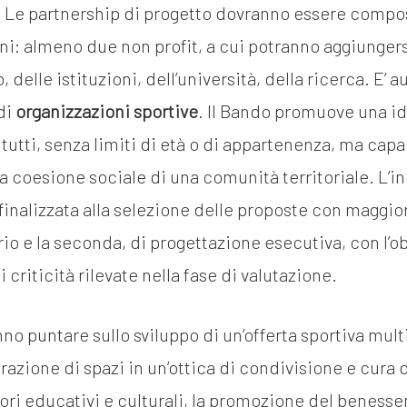
. Le partnership di progetto dovranno essere comp
oni: almeno due non profit, a cui potranno aggiungers
lle istituzioni, dell’università, della ricerca. E’ au
di
organizzazioni sportive
. Il Bando promuove una i
a tutti, senza limiti di età o di appartenenza, ma cap
a coesione sociale di una comunità territoriale. L’i
, finalizzata alla selezione delle proposte con maggi
rio e la seconda, di progettazione esecutiva, con l’ob
i criticità rilevate nella fase di valutazione.
no puntare sullo sviluppo di un’offerta sportiva mult
nerazione di spazi in un’ottica di condivisione e cur
lori educativi e culturali, la promozione del benesse