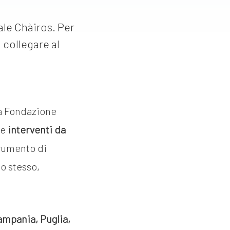
tale Chàiros. Per
 collegare al
la Fondazione
re
interventi da
trumento di
o stesso,
Campania, Puglia,