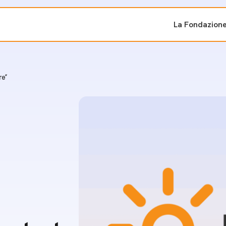
La Fondazion
ti sostenuti
Bandi e iniziati
re”
di cambiamento
Bandi
Fondazioni di comuni
Area Stampa
oporre un progetto
nti dal Sud
Sala Stampa
ne
Eventi Press tour
pubblicazioni