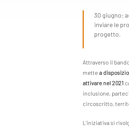
30 giugno: ag
inviare le pr
progetto.
Attraverso il bando
mette
a disposizio
attivare nel 2021
ca
inclusione, partec
circoscritto, territ
L’iniziativa si rivol