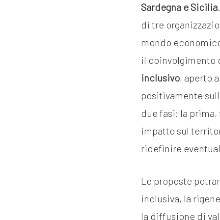
Sardegna e Sicilia
di tre organizzazi
mondo economico, de
il coinvolgimento 
inclusivo
, aperto 
positivamente sull
due fasi: la prima
impatto sul territo
ridefinire eventual
Le proposte potran
inclusiva, la rige
la diffusione di va