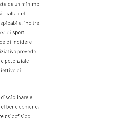
oste da un minimo
i realtà del
spicabile, inoltre,
dea di
sport
ace di incidere
niziativa prevede
ore potenziale
iettivo di
idisciplinare e
a del bene comune,
re psicofisico