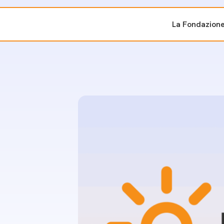
La Fondazion
ti sostenuti
Bandi e iniziati
di cambiamento
Bandi
Fondazioni di comuni
Area Stampa
oporre un progetto
nti dal Sud
Sala Stampa
ne
Eventi Press tour
pubblicazioni