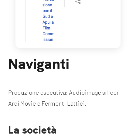
dal Sud
zione
Lavora con noi
con il
Sud e
Campagne
Bilancio di
Apulia
Film
Libri e
missione
Comm
ission
pubblicazioni
News e
appuntamenti
Docufilm
Naviganti
Videomagazine
News
e blog progetti
Appuntamenti
Produzione esecutiva: Audioimage srl con
Arci Movie e Fermenti Lattici.
Seguici sui social:
La società