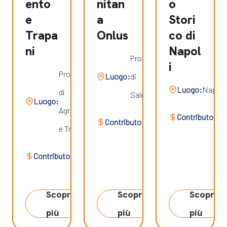
ento
nitan
o
e
a
Stori
Trapa
Onlus
co di
ni
Napol
Provincia
i
Province
Luogo:
di
Luogo:
Napoli
di
Salerno
Luogo:
3.7
Agrigento
3.950.000
Contributo:
Contributo:
€
e Trapani
€
3.625.000
Contributo:
€
Scopri di
Scopri di
Scopri d
più
più
più