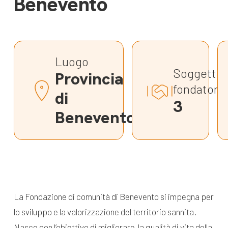
Benevento
dal Sud
Lavora con noi
Campagne
Bilancio di
Libri e
missione
Luogo
pubblicazioni
Soggetti
News e
Provincia
fondatori
appuntamenti
Docufilm
di
3
Videomagazine
Benevento
News
e blog progetti
Appuntamenti
Seguici sui social:
La Fondazione di comunità di Benevento si impegna per
lo sviluppo e la valorizzazione del territorio sannita.
Nasce con l’obiettivo di migliorare la qualità di vita della