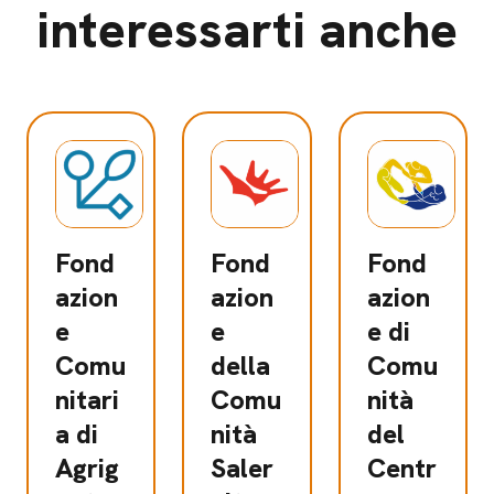
interessarti anche
Fond
Fond
Fond
azion
azion
azion
e
e
e di
Comu
della
Comu
nitari
Comu
nità
a di
nità
del
Agrig
Saler
Centr