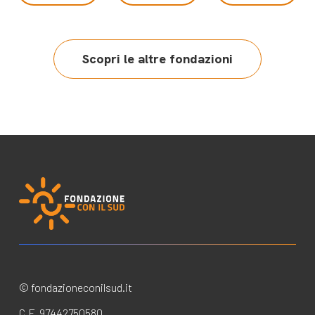
Scopri le altre fondazioni
© fondazioneconilsud.it
C.F. 97442750580