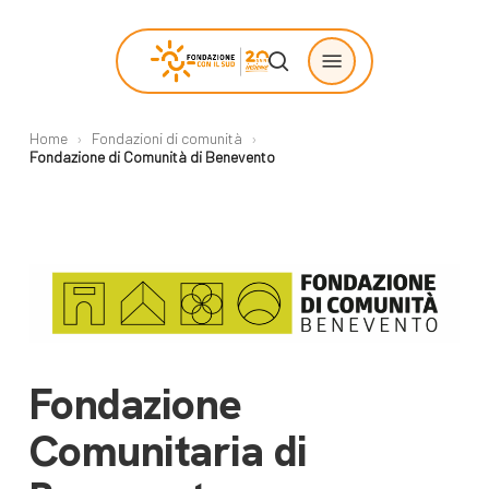
Skip
Menu
to
search
main
content
Home
›
Fondazioni di comunità
›
Chi siamo
Progetti
Fondazione di Comunità di Benevento
sostenuti
La Fondazione
Storie di
La nostra missione
cambiamento
Il nostro modello
Progetti
operativo
Come proporre
Fondazione
La governance
un progetto
Con i bambini
Comunitaria di
Racconti
Staff