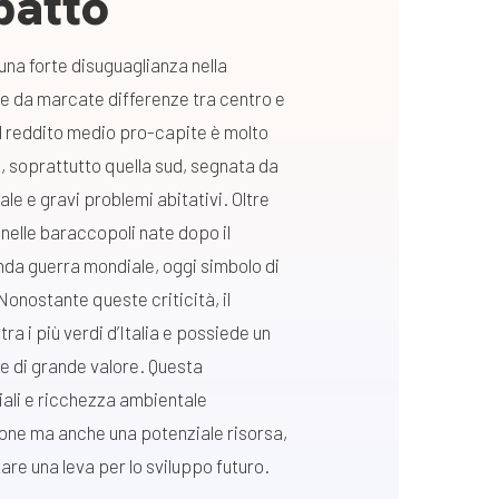
patto
na forte disuguaglianza nella
 e da marcate differenze tra centro e
il reddito medio pro-capite è molto
ie, soprattutto quella sud, segnata da
le e gravi problemi abitativi. Oltre
nelle baraccopoli nate dopo il
nda guerra mondiale, oggi simbolo di
onostante queste criticità, il
ra i più verdi d’Italia e possiede un
e di grande valore. Questa
iali e ricchezza ambientale
one ma anche una potenziale risorsa,
are una leva per lo sviluppo futuro.