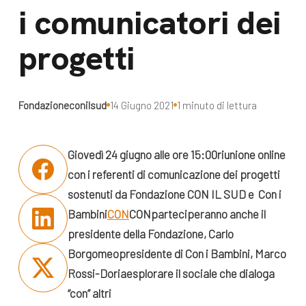
dal Sud
i comunicatori dei
Lavora con noi
Campagne
progetti
Bilancio di
Libri e
missione
pubblicazioni
News e
Fondazioneconilsud
14 Giugno 2021
1 minuto di lettura
appuntamenti
Docufilm
Videomagazine
Giovedì 24 giugno alle ore 15:00
riunione online
News
e blog progetti
con i referenti di comunicazione dei progetti
Appuntamenti
sostenuti da Fondazione CON IL SUD e Con i
Bambini
CON
CON
parteciperanno anche il
presidente della Fondazione, Carlo
Seguici sui social:
Borgomeo
presidente di Con i Bambini, Marco
Rossi-Doria
esplorare il sociale che dialoga
“con” altri