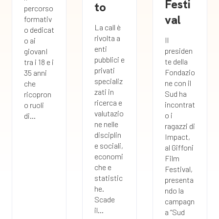
Festi
to
percorso
val
formativ
La call è
o dedicat
rivolta a
Il
o ai
enti
presiden
giovanI
pubblici e
te della
tra i 18 e i
privati
Fondazio
35 anni
specializ
ne con il
che
zati in
Sud ha
ricopron
ricerca e
incontrat
o ruoli
valutazio
o i
di...
ne nelle
ragazzi di
disciplin
Impact,
e sociali,
al Giffoni
economi
Film
che e
Festival,
statistic
presenta
he.
ndo la
Scade
campagn
il...
a “Sud