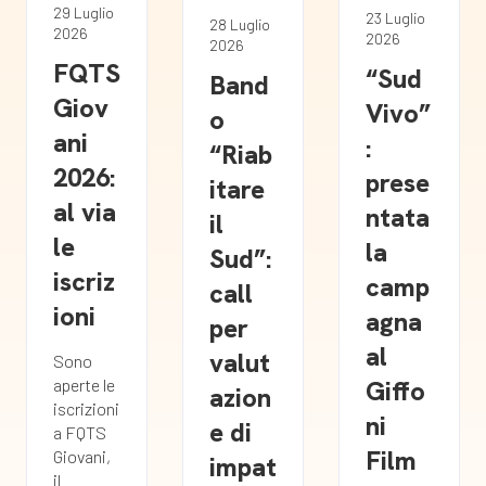
29 Luglio
23 Luglio
28 Luglio
2026
2026
2026
FQTS
“Sud
Band
Giov
Vivo”
o
ani
:
“Riab
2026:
prese
itare
al via
ntata
il
le
la
Sud”:
iscriz
camp
call
ioni
agna
per
al
valut
Sono
Giffo
aperte le
azion
iscrizioni
ni
e di
a FQTS
Film
Giovani,
impat
il