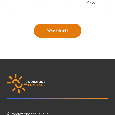
Vivo:...
Vedi tutti
© fondazioneconilsud.it