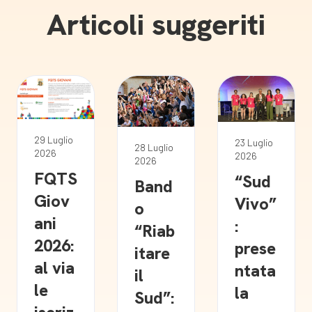
Articoli suggeriti
29 Luglio
23 Luglio
28 Luglio
2026
2026
2026
FQTS
“Sud
Band
Giov
Vivo”
o
ani
:
“Riab
2026:
prese
itare
al via
ntata
il
le
la
Sud”: