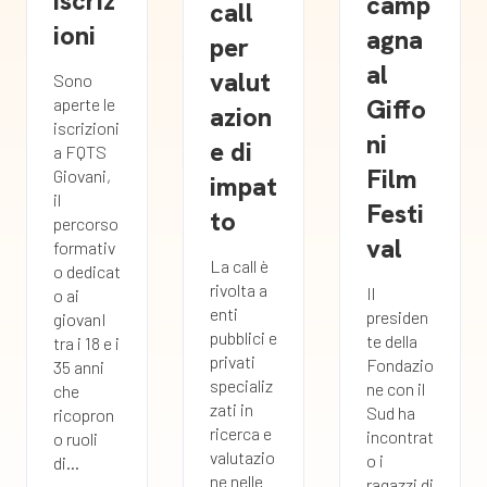
iscriz
camp
call
ioni
agna
per
al
valut
Sono
Giffo
aperte le
azion
iscrizioni
ni
e di
a FQTS
Film
Giovani,
impat
il
Festi
to
percorso
val
formativ
La call è
o dedicat
rivolta a
Il
o ai
enti
presiden
giovanI
pubblici e
te della
tra i 18 e i
privati
Fondazio
35 anni
specializ
ne con il
che
zati in
Sud ha
ricopron
ricerca e
incontrat
o ruoli
valutazio
o i
di...
ne nelle
ragazzi di