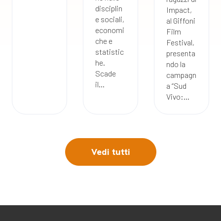
disciplin
Impact,
e sociali,
al Giffoni
economi
Film
che e
Festival,
statistic
presenta
he.
ndo la
Scade
campagn
il...
a “Sud
Vivo:...
Vedi tutti