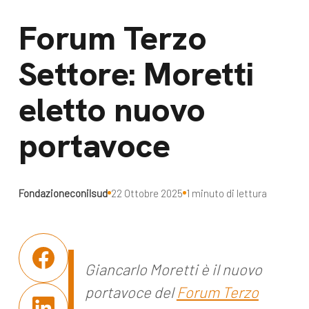
dal Sud
Lavora con noi
Forum Terzo
Campagne
Bilancio di
Settore: Moretti
Libri e
missione
pubblicazioni
eletto nuovo
News e
appuntamenti
Docufilm
portavoce
Videomagazine
News
e blog progetti
Appuntamenti
Fondazioneconilsud
22 Ottobre 2025
1 minuto di lettura
Seguici sui social:
Giancarlo Moretti è il nuovo
portavoce del
Forum Terzo